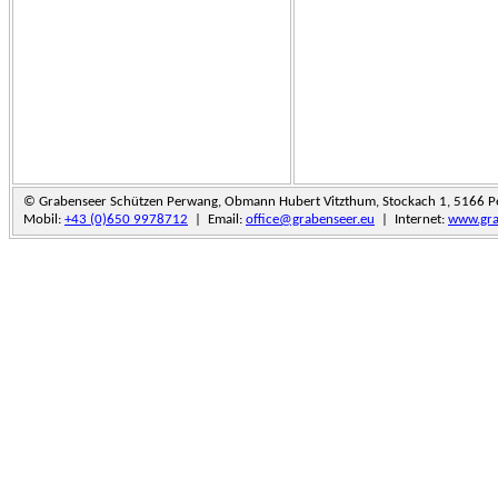
© Grabenseer Schützen Perwang, Obmann Hubert Vitzthum, Stockach 1, 5166 
Mobil:
+43 (0)650 9978712
| Email:
office@grabenseer.eu
| Internet:
www.gra