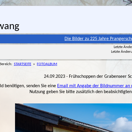
rwang
Die Bilder zu 225 Jahre Prangerschützen Plainfeld
Letzte Änd
Letzte Änder
 Bereich:
STARTSEITE
»
FOTOALBUM
24.09.2023 - Frühschoppen der Grabenseer S
ld benötigen, senden Sie eine
Email mit Angabe der Bildnummer an
Nutzung geben Sie bitte zusätzlich den beabsichtigt